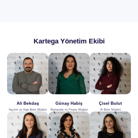
Kartega Yönetim Ekibi
Ali Bekdaş
Günay Habiş
Çisel Bulut
Yazılım ve Arge Birim Müdürü
Muhasebe ve Finans Müdürü
IK Birim Müdürü