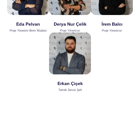
Eda Pelvan
Derya Nur Çelik
İrem Balcı
Proje Yönetimi Birim Müdürü
Proje Yöneticisi
Proje Yöneticisi
Erkan Çiçek
Teknik Servis Şefi