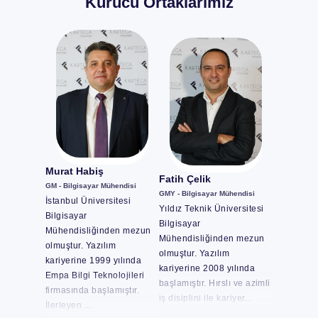
Kurucu Ortaklarımız
Murat Habiş
Fatih Çelik
GM - Bilgisayar Mühendisi
GMY - Bilgisayar Mühendisi
İstanbul Üniversitesi
Yıldız Teknik Üniversitesi
Bilgisayar
Bilgisayar
Mühendisliğinden mezun
Mühendisliğinden mezun
olmuştur. Yazılım
olmuştur. Yazılım
kariyerine 1999 yılında
kariyerine 2008 yılında
Empa Bilgi Teknolojileri
başlamıştır. Hırslı ve azimli
firmasında başlamıştır.
iş disiplini ile kariyer...
İlerleyen ...