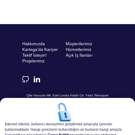
Hakkımızda
Müşterilerimiz
Kartega'da Kariyer
Hizmetlerimiz
Teklif İsteyin!
Açık İş İlanları
Projelerimiz
Çifte Havuzlar Mh. Eski Londra Asfaltı Cd. Yıldız Teknopark
Davutpaşa Kampüsü B2 / Blok Kat:-1 No:114 ESENLER /
İSTANBUL
+90 212 945 41 40
Hadi Konuşalım
İnternet sitemiz, kullanıcı deneyimini geliştirmek amacıyla çerezler
kullanmaktadır. Hangi çerezlerin kullanıldığını ve bunların hangi amaçla