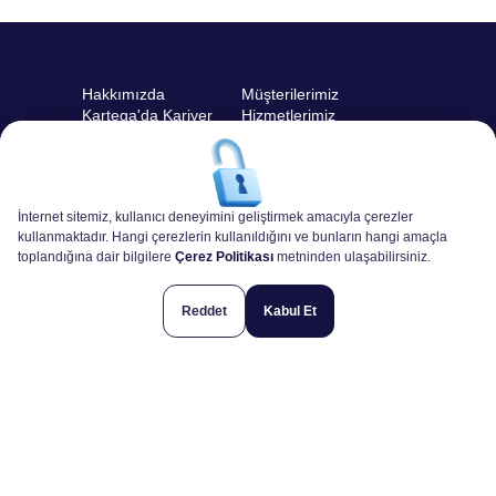
Hakkımızda
Müşterilerimiz
Kartega'da Kariyer
Hizmetlerimiz
Teklif İsteyin!
Açık İş İlanları
Projelerimiz
İnternet sitemiz, kullanıcı deneyimini geliştirmek amacıyla çerezler
kullanmaktadır. Hangi çerezlerin kullanıldığını ve bunların hangi amaçla
toplandığına dair bilgilere
Çerez Politikası
metninden ulaşabilirsiniz.
Çifte Havuzlar Mh. Eski Londra Asfaltı Cd. Yıldız Teknopark
Davutpaşa Kampüsü B2 / Blok Kat:-1 No:114 ESENLER /
Reddet
Kabul Et
İSTANBUL
+90 212 945 41 40
Hadi Konuşalım
Change Language