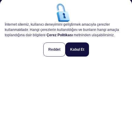
İnternet sitemiz, kullanıcı deneyimini geliştirmek amacıyla çerezler
kullanmaktadır. Hangi çerezlerin kullanıldığını ve bunların hangi amaçla
toplandığına dair bilgilere
Çerez Politikası
metninden ulaşabilirsiniz.
Reddet
Kabul Et
Hakkımızda
Müşterilerimiz
Kartega'da Kariyer
Hizmetlerimiz
Teklif İsteyin!
Açık İş İlanları
Projelerimiz
Çifte Havuzlar Mh. Eski Londra Asfaltı Cd. Yıldız Teknopark