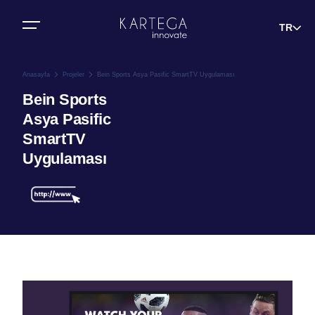
Bize Ulaşın
TR
Anasayfa
Projeler
Bein Sports Asya Pasific SmartTV Uygulaması
Bein Sports
Asya Pasific
SmartTV
Uygulaması