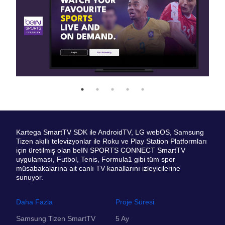
Kartega SmartTV SDK ile AndroidTV, LG webOS, Samsung
Tizen akıllı televizyonlar ile Roku ve Play Station Platformları
için üretilmiş olan beIN SPORTS CONNECT SmartTV
uygulaması, Futbol, Tenis, Formula1 gibi tüm spor
müsabakalarına ait canlı TV kanallarını izleyicilerine
sunuyor.
Daha Fazla
Proje Süresi
Samsung Tizen SmartTV
5 Ay