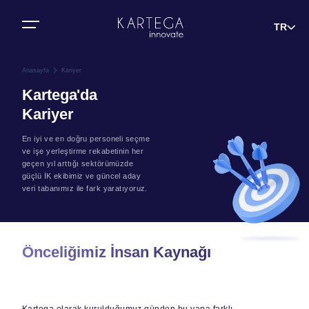
Bize Ulaşın
TR
Anasayfa
Kariyer
Kartega'da
Kariyer
En iyi ve en doğru personeli seçme
ve işe yerleştirme rekabetinin her
geçen yıl arttığı sektörümüzde
güçlü İK ekibimiz ve güncel aday
veri tabanımız ile fark yaratıyoruz.
Önceliğimiz İnsan Kaynağı